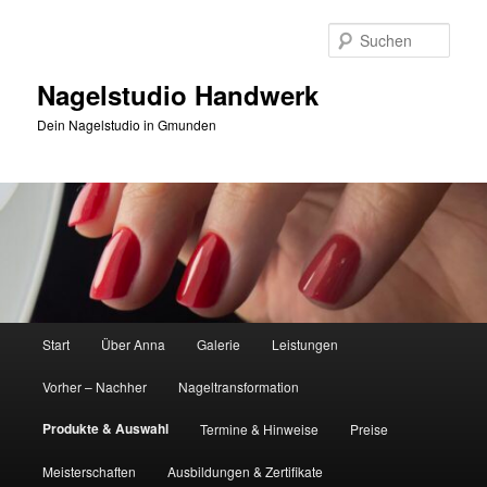
Zum
Inhalt
Such
wechseln
Nagelstudio Handwerk
Dein Nagelstudio in Gmunden
Hauptmenü
Start
Über Anna
Galerie
Leistungen
Vorher – Nachher
Nageltransformation
Produkte & Auswahl
Termine & Hinweise
Preise
Meisterschaften
Ausbildungen & Zertifikate