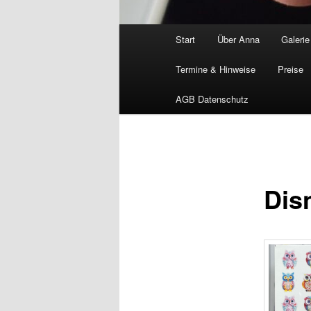
Hauptmenü
Start
Über Anna
Galerie
Termine & Hinweise
Preise
AGB Datenschutz
Dis