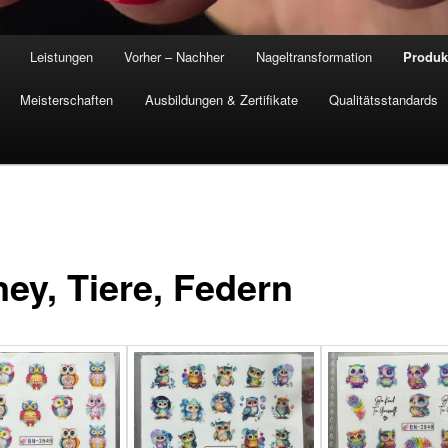
Leistungen
Vorher – Nachher
Nageltransformation
Produk
Meisterschaften
Ausbildungen & Zertifikate
Qualitätsstandards
ney, Tiere, Federn