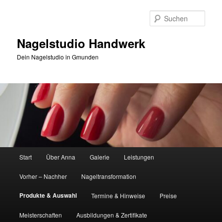
Zum
Inhalt
Such
wechseln
Nagelstudio Handwerk
Dein Nagelstudio in Gmunden
Hauptmenü
Start
Über Anna
Galerie
Leistungen
Vorher – Nachher
Nageltransformation
Produkte & Auswahl
Termine & Hinweise
Preise
Meisterschaften
Ausbildungen & Zertifikate